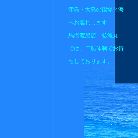
津島・大島の磯場と海
へお連れします。
馬場渡船店 弘漁丸
では、二船体制でお待
ちしております。