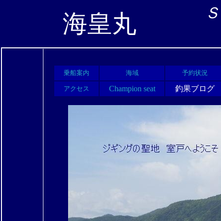
Ｓ
海皇丸
乗船案内
海域
予約状況
Champion seat
釣果ブログ
アクセス