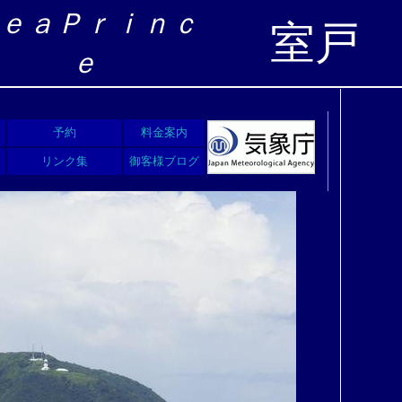
ｅａＰｒｉｎｃ
室戸
ｅ
予約
料金案内
リンク集
御客様ブログ