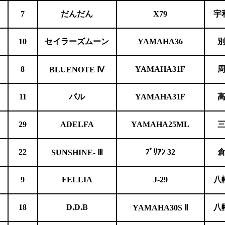
7
だんだん
X79
宇
10
セイラーズムーン
YAMAHA36
8
YAMAHA31F
BLUENOTE
Ⅳ
11
パル
YAMAHA31F
29
ADELFA
YAMAHA25ML
22
ﾌﾞﾘｱﾝ 32
SUNSHINE-
Ⅲ
9
FELLIA
J-29
八
18
D.D.B
八
YAMAHA30S
Ⅱ