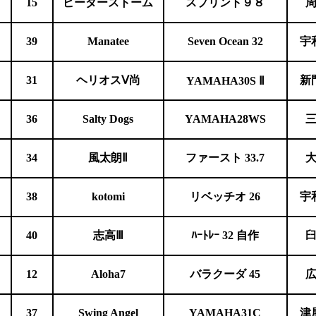
15
ピーターストーム
スプリント９８
39
Manatee
Seven Ocean 32
宇
31
ヘリオスⅤ尚
新
YAMAHA30S
Ⅱ
36
Salty Dogs
YAMAHA28WS
34
風太朗Ⅱ
ファースト 33.7
38
kotomi
リベッチオ 26
宇
40
志高Ⅲ
ﾊｰﾄﾚｰ 32 自作
12
Aloha7
バラクーダ 45
37
Swing Angel
YAMAHA31C
津