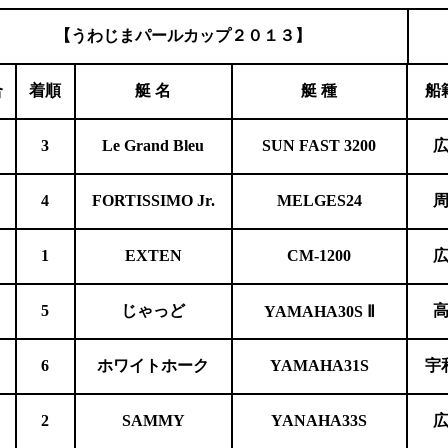
【うわじまパールカップ２０１３】
合
着順
艇 名
艇 種
船
3
Le Grand Bleu
SUN FAST 3200
4
FORTISSIMO Jr.
MELGES24
1
EXTEN
CM-1200
5
じゃっど
YAMAHA30S
Ⅱ
6
ホワイトホーク
YAMAHA31S
宇
2
SAMMY
YANAHA33S