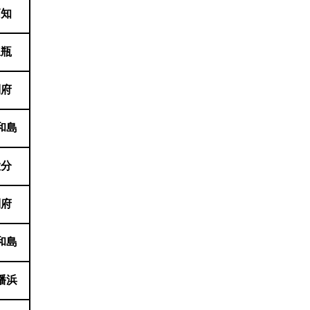
高知
三瓶
別府
和島
大分
別府
和島
幡浜