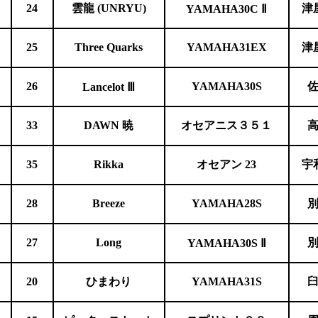
24
雲龍 (UNRYU)
津
YAMAHA30C
Ⅱ
25
Three Quarks
YAMAHA31EX
津
26
YAMAHA30S
Lancelot
Ⅲ
33
DAWN
暁
オセアニス３５１
35
Rikka
オセアン 23
宇
28
Breeze
YAMAHA28S
27
Long
YAMAHA30S
Ⅱ
20
ひまわり
YAMAHA31S