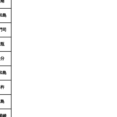
周南
和島
門司
三瓶
大分
和島
臼杵
広島
屋崎