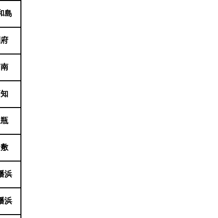
和島
別府
周南
高知
三瓶
倉敷
幡浜
幡浜