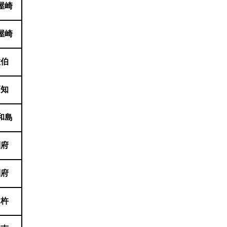
屋崎
屋崎
佐伯
高知
和島
別府
別府
臼杵