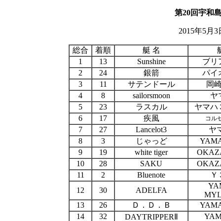
第20回宇和
2015年5
総合
着順
艇 名
1
13
Sunshine
ブリ
2
24
銀箭
パイ
3
11
サテンドール
岡
4
8
sailorsmoon
ヤ
5
23
ラスカル
ヤマハ
6
17
疾風
コル
7
27
Lancelot3
ヤマ
8
3
じゃっど
YAMA
9
19
white tiger
OKAZ
10
28
SAKU
OKAZ
11
2
Bluenote
Ｙ
YA
12
30
ADELFA
MYL
13
26
Ｄ．Ｄ．Ｂ
YAMA
14
32
YAM
DAYTRIPPERⅡ