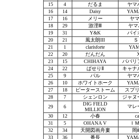
15
4
だるま
ヤマ
16
14
Daisy
YAM
17
16
メリー
ヤマ
18
29
游浬Ⅲ
ヤマ
19
31
Y&K
パイ
20
21
風太朗III
Ｓ
21
1
clarisforte
YAM3
22
20
だんだん
23
15
CHIHAYA
ババリ
24
22
ぱせりⅡ
キャナ
25
9
パル
ヤマ
26
10
ホワイトホーク
YAM
27
18
ピーターストーム
スプ
28
7
シェンロン
ジャヌ
DIG FIELD
マレ
29
6
MILLION
30
12
小春
c
31
5
OHANA V
Ｉ
32
34
天開図画舟婁
岡
33
36
番長
YAM