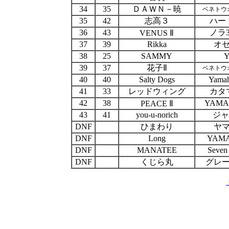
34
35
ＤＡＷＮ－暁
ベネトウオ
35
42
志高３
ハー
36
43
ノラ
VENUS Ⅱ
37
39
Rikka
オセ
38
25
SAMMY
Y
39
37
花子Ⅱ
ベネトウオ
40
40
Salty Dogs
Yama
41
33
レッドウィング
カタ
42
38
YAMA
PEACE Ⅱ
43
41
you-u-norich
ジャ
DNF
ひまわり
ヤマ
DNF
Long
YAMA
DNF
MANATEE
Seven
DNF
くじら丸
グレー