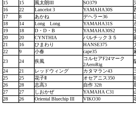
15
15
風太朗III
SO379
16
22
Lancelot 3
YAMAHA30S
17
8
あかね
デヘラー36
18
14
Long Long
YAMAHA31S
19
18
D・D・B
YAMAHA30S2
20
20
CYNTHIA
バルチック３５
21
16
ひまわり
HANSE375
22
9
小春
cape35
コルセアF24マーク
23
24
疾風
2AeroRig
24
21
レッドウィング
カタマラン43
25
25
花子Ⅱ
オセアニス350
26
28
志高3
自作 32ft
27
27
しおかぜ
YAMAHA C31
28
26
Oriental Bluechip III
VIKO30