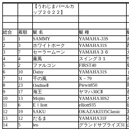
【うわじまパールカ
ップ２０２２】
総合
着順
艇 名
艇 種
1
1
SAMMY
YAMAHA-33S
2
3
ホワイトホーク
YAMAHA31S
3
7
セーラームーン
YAMAHA３６
4
4
薫風
スイング３１
5
2
ファルコン
FIRST40
6
10
Daisy
YAMAHA31S
7
11
千の風
X－79
8
23
Piewit850
OndineⅡ
9
17
海王
ヤマハ30CⅡ
10
13
Mojito
YAMAHA30S2
11
6
Eｌliott
elliott935
12
19
SAKU
OKAZAKI335Classic
13
12
だるま
YAMAHA31F
14
5
leo
グランドサプライズ31