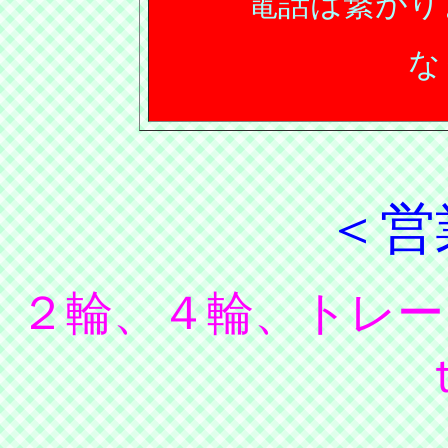
電話は繋がり
な
＜営
２輪、４輪、トレー