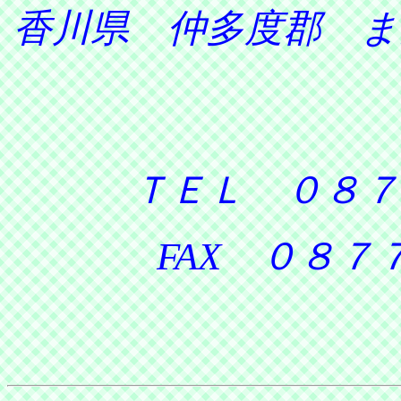
香川県 仲多度郡 ま
ＴＥＬ ０８７
FAX ０８