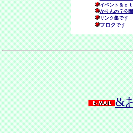
イベント＆ｅｔ
かりんの丘公園
リンク集です
フロク
です
&