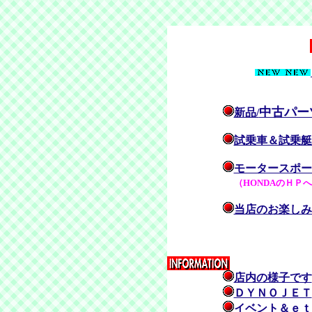
中古パー
新品/
試乗車＆試乗艇
モータースポー
（HONDAのＨＰ
当店のお楽しみ
店内の様子です
ＤＹＮＯＪＥＴ
イベント＆ｅｔ