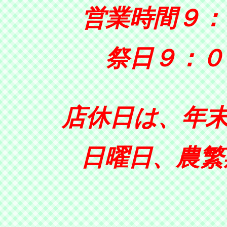
営業時間９：
祭日９：０
店休日は、年末
日曜日、農繁