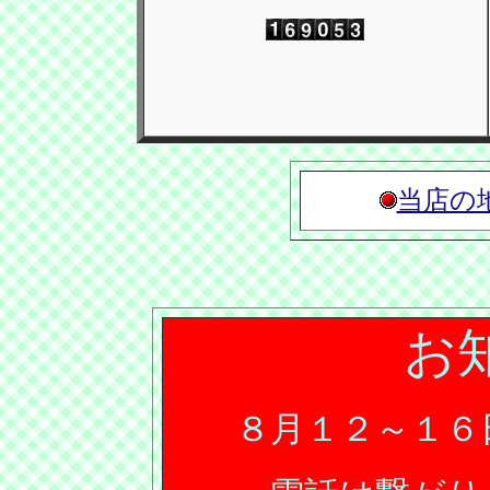
当店の
お
８月１２～１６