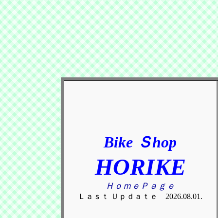
Bike Ｓhop
HORIKE
ＨｏｍｅＰａｇｅ
Ｌａｓｔ Ｕｐｄａｔｅ 2026.08.01.