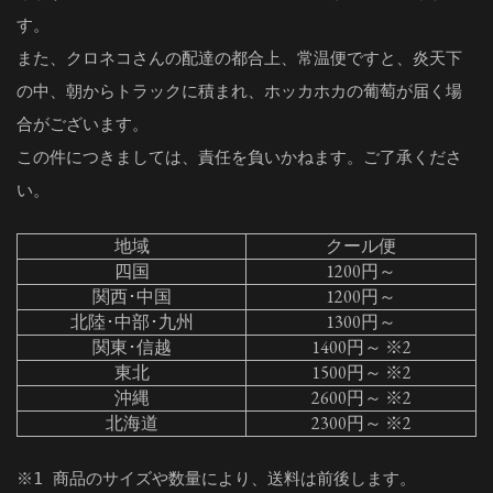
す。
また、クロネコさんの配達の都合上、常温便ですと、炎天下
の中、朝からトラックに積まれ、ホッカホカの葡萄が届く場
合がございます。
この件につきましては、責任を負いかねます。ご了承くださ
い。
地域
クール便
四国
1200円～
関西･中国
1200円～
北陸･中部･九州
1300円～
関東･信越
1400円～ ※2
東北
1500円～ ※2
沖縄
2600円～ ※2
北海道
2300円～ ※2
※1 商品のサイズや数量により、送料は前後します。