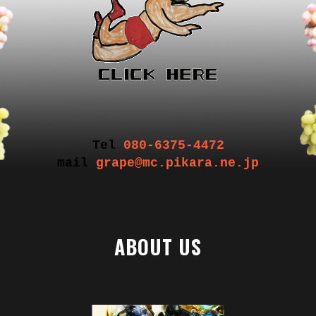
Tel
080-6375-4472
mail
grape@mc.pikara.ne.jp
ABOUT US