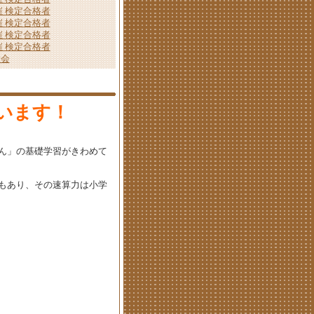
催 検定合格者
催 検定合格者
催 検定合格者
催 検定合格者
大会
います！
ん」の基礎学習がきわめて
もあり、その速算力は小学