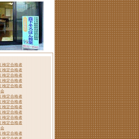
催 検定合格者
催 検定合格者
催 検定合格者
催 検定合格者
催 検定合格者
大会
催 検定合格者
催 検定合格者
催 検定合格者
催 検定合格者
催 検定合格者
催 検定合格者
大会
催 検定合格者
催 検定合格者